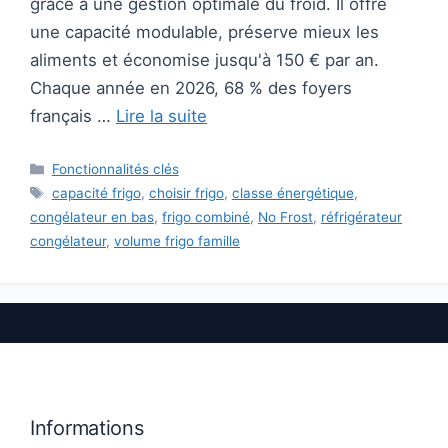
grâce à une gestion optimale du froid. Il offre
une capacité modulable, préserve mieux les
aliments et économise jusqu'à 150 € par an.
Chaque année en 2026, 68 % des foyers
français …
Lire la suite
Catégories
Fonctionnalités clés
Étiquettes
capacité frigo
,
choisir frigo
,
classe énergétique
,
congélateur en bas
,
frigo combiné
,
No Frost
,
réfrigérateur
congélateur
,
volume frigo famille
Informations