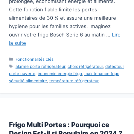
prolongée, économisant énergie et aliments.
Cette fonction fiable limite les pertes
alimentaires de 30 % et assure une meilleure
hygiène pour les familles actives. Imaginez
ouvrir votre frigo Bosch Serie 6 au matin …
Lire
la suite
Catégories
Fonctionnalités clés
Étiquettes
alarme porte réfrigérateur
,
choix réfrigérateur
,
détecteur
porte ouverte
,
économie énergie frigo
,
maintenance frigo
,
sécurité alimentaire
,
température réfrigérateur
Frigo Multi Portes : Pourquoi ce
Design Est-il si Populaire en 2024 ?