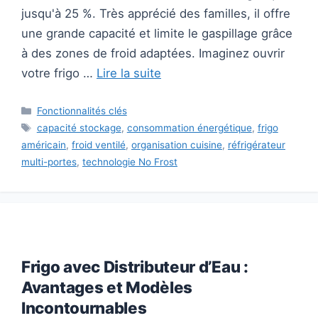
jusqu'à 25 %. Très apprécié des familles, il offre
une grande capacité et limite le gaspillage grâce
à des zones de froid adaptées. Imaginez ouvrir
votre frigo …
Lire la suite
Catégories
Fonctionnalités clés
Étiquettes
capacité stockage
,
consommation énergétique
,
frigo
américain
,
froid ventilé
,
organisation cuisine
,
réfrigérateur
multi-portes
,
technologie No Frost
Frigo avec Distributeur d’Eau :
Avantages et Modèles
Incontournables