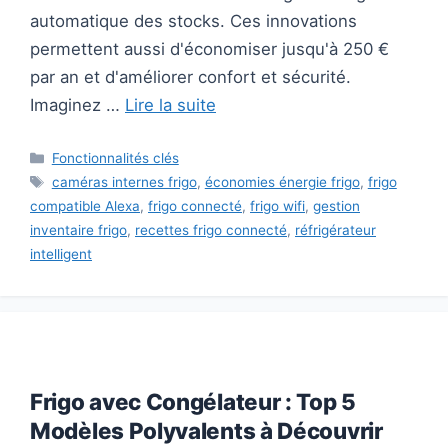
automatique des stocks. Ces innovations
permettent aussi d'économiser jusqu'à 250 €
par an et d'améliorer confort et sécurité.
Imaginez …
Lire la suite
Catégories
Fonctionnalités clés
Étiquettes
caméras internes frigo
,
économies énergie frigo
,
frigo
compatible Alexa
,
frigo connecté
,
frigo wifi
,
gestion
inventaire frigo
,
recettes frigo connecté
,
réfrigérateur
intelligent
Frigo avec Congélateur : Top 5
Modèles Polyvalents à Découvrir