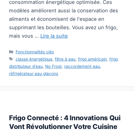
consommation énergétique optimisée. Ces
modèles améliorent aussi la conservation des
aliments et économisent de l'espace en
supprimant les bouteilles. Vous avez un frigo,
mais vous …
Lire la suite
Catégories
Fonctionnalités clés
Étiquettes
classe énergétique
,
filtre à eau
,
frigo américain
,
frigo
distributeur d'eau
,
No Frost
,
raccordement eau
,
réfrigérateur eau glaçons
Frigo Connecté : 4 Innovations Qui
Vont Révolutionner Votre Cuisine