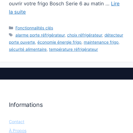
ouvrir votre frigo Bosch Serie 6 au matin …
Lire
la suite
Catégories
Fonctionnalités clés
Étiquettes
alarme porte réfrigérateur
,
choix réfrigérateur
,
détecteur
porte ouverte
,
économie énergie frigo
,
maintenance frigo
,
sécurité alimentaire
,
température réfrigérateur
Informations
Contact
À Propos