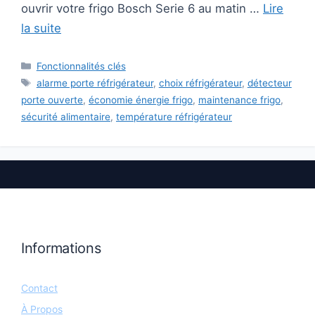
ouvrir votre frigo Bosch Serie 6 au matin …
Lire
la suite
Catégories
Fonctionnalités clés
Étiquettes
alarme porte réfrigérateur
,
choix réfrigérateur
,
détecteur
porte ouverte
,
économie énergie frigo
,
maintenance frigo
,
sécurité alimentaire
,
température réfrigérateur
Informations
Contact
À Propos