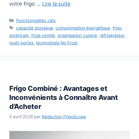
votre frigo …
Lire la suite
Catégories
Fonctionnalités clés
Étiquettes
capacité stockage
,
consommation énergétique
,
frigo
américain
,
froid ventilé
,
organisation cuisine
,
réfrigérateur
multi-portes
,
technologie No Frost
Frigo Combiné : Avantages et
Inconvénients à Connaître Avant
d’Acheter
5 avril 2026
par
Rédaction FrigoScope