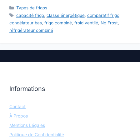
Catégories
Types de frigos
Étiquettes
capacité frigo
,
classe énergétique
,
comparatif frigo
,
congélateur bas
,
frigo combiné
,
froid ventilé
,
No Frost
,
réfrigérateur combiné
Informations
Contact
À Propos
Mentions Légales
Politique de Confidentialité