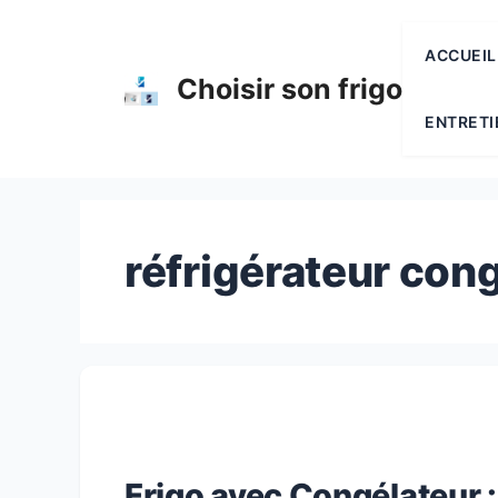
Aller
au
ACCUEIL
contenu
Choisir son frigo
ENTRETI
réfrigérateur con
Frigo avec Congélateur 