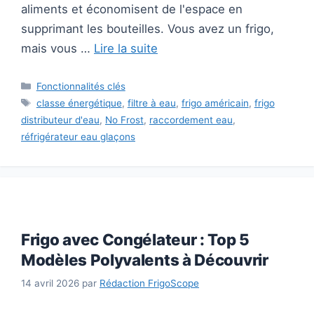
aliments et économisent de l'espace en
supprimant les bouteilles. Vous avez un frigo,
mais vous …
Lire la suite
Catégories
Fonctionnalités clés
Étiquettes
classe énergétique
,
filtre à eau
,
frigo américain
,
frigo
distributeur d'eau
,
No Frost
,
raccordement eau
,
réfrigérateur eau glaçons
Frigo avec Congélateur : Top 5
Modèles Polyvalents à Découvrir
14 avril 2026
par
Rédaction FrigoScope