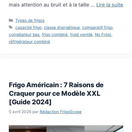
mais attention au bruit et à la taille …
Lire la suite
Catégories
Types de frigos
Étiquettes
capacité frigo
,
classe énergétique
,
comparatif frigo
,
congélateur bas
,
frigo combiné
,
froid ventilé
,
No Frost
,
réfrigérateur combiné
Frigo Américain : 7 Raisons de
Craquer pour ce Modèle XXL
[Guide 2024]
5 avril 2026
par
Rédaction FrigoScope