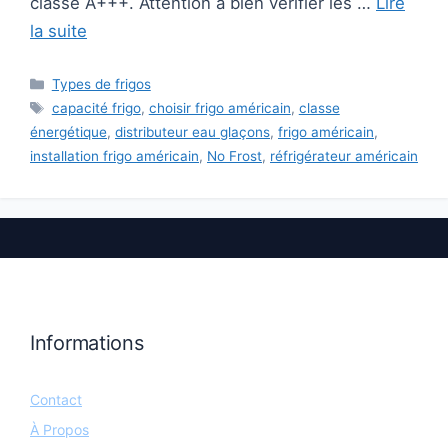
classe A+++. Attention à bien vérifier les …
Lire
la suite
Catégories
Types de frigos
Étiquettes
capacité frigo
,
choisir frigo américain
,
classe
énergétique
,
distributeur eau glaçons
,
frigo américain
,
installation frigo américain
,
No Frost
,
réfrigérateur américain
Informations
Contact
À Propos