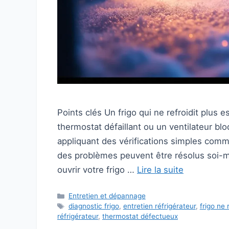
Points clés Un frigo qui ne refroidit plus
thermostat défaillant ou un ventilateur b
appliquant des vérifications simples comm
des problèmes peuvent être résolus soi-m
ouvrir votre frigo …
Lire la suite
Catégories
Entretien et dépannage
Étiquettes
diagnostic frigo
,
entretien réfrigérateur
,
frigo ne 
réfrigérateur
,
thermostat défectueux