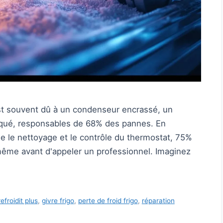
 est souvent dû à un condenseur encrassé, un
loqué, responsables de 68% des pannes. En
e le nettoyage et le contrôle du thermostat, 75%
ême avant d'appeler un professionnel. Imaginez
refroidit plus
,
givre frigo
,
perte de froid frigo
,
réparation