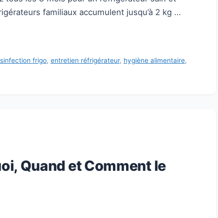
gérateurs familiaux accumulent jusqu’à 2 kg …
sinfection frigo
,
entretien réfrigérateur
,
hygiène alimentaire
,
uoi, Quand et Comment le