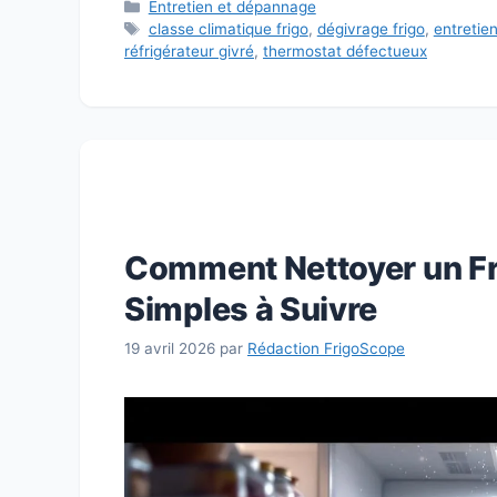
Catégories
Entretien et dépannage
Étiquettes
classe climatique frigo
,
dégivrage frigo
,
entretien
réfrigérateur givré
,
thermostat défectueux
Comment Nettoyer un Fr
Simples à Suivre
19 avril 2026
par
Rédaction FrigoScope