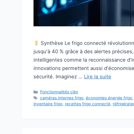
Synthèse Le frigo connecté révolutionne
jusqu'à 40 % grâce à des alertes précises,
intelligentes comme la reconnaissance d'
innovations permettent aussi d'économiser
sécurité. Imaginez …
Lire la suite
Catégories
Fonctionnalités clés
Étiquettes
caméras internes frigo
,
économies énergie frigo
inventaire frigo
,
recettes frigo connecté
,
réfrigérateu