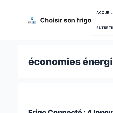
Aller
au
ACCUEIL
contenu
Choisir son frigo
ENTRETI
économies énergie
Frigo Connecté : 4 Inno