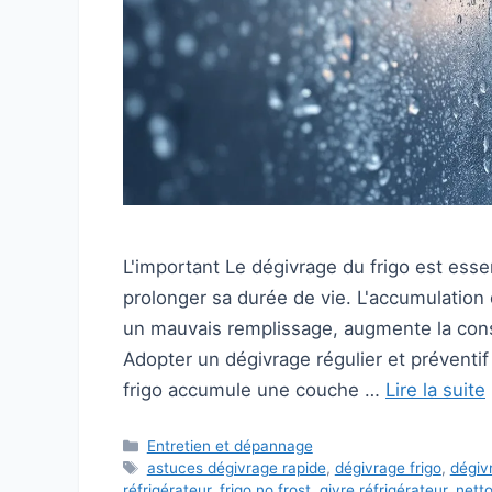
L'important Le dégivrage du frigo est esse
prolonger sa durée de vie. L'accumulation 
un mauvais remplissage, augmente la conso
Adopter un dégivrage régulier et préventif
frigo accumule une couche …
Lire la suite
Catégories
Entretien et dépannage
Étiquettes
astuces dégivrage rapide
,
dégivrage frigo
,
dégiv
réfrigérateur
,
frigo no frost
,
givre réfrigérateur
,
netto