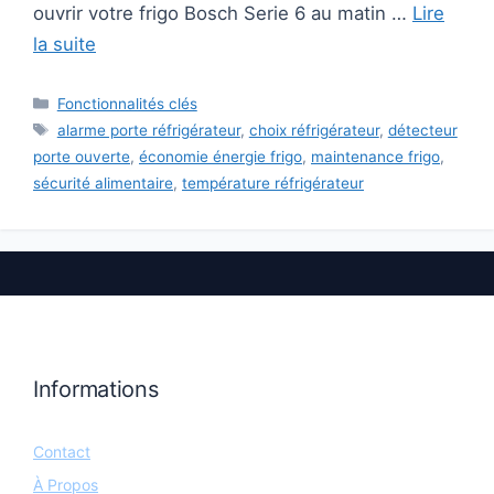
ouvrir votre frigo Bosch Serie 6 au matin …
Lire
la suite
Catégories
Fonctionnalités clés
Étiquettes
alarme porte réfrigérateur
,
choix réfrigérateur
,
détecteur
porte ouverte
,
économie énergie frigo
,
maintenance frigo
,
sécurité alimentaire
,
température réfrigérateur
Informations
Contact
À Propos