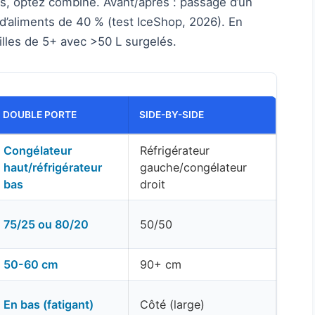
is, optez combiné. Avant/après : passage d’un
 d’aliments de 40 % (test IceShop, 2026). En
lles de 5+ avec >50 L surgelés.
DOUBLE PORTE
SIDE-BY-SIDE
Congélateur
Réfrigérateur
haut/réfrigérateur
gauche/congélateur
bas
droit
75/25 ou 80/20
50/50
50-60 cm
90+ cm
En bas (fatigant)
Côté (large)