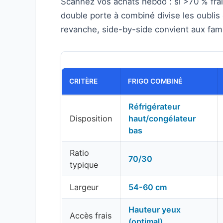
Scannez vos achats hebdo : si >70 % fra
double porte à combiné divise les oublis
revanche, side-by-side convient aux fami
CRITÈRE
FRIGO COMBINÉ
Réfrigérateur
Disposition
haut/congélateur
bas
Ratio
70/30
typique
Largeur
54-60 cm
Hauteur yeux
Accès frais
(optimal)