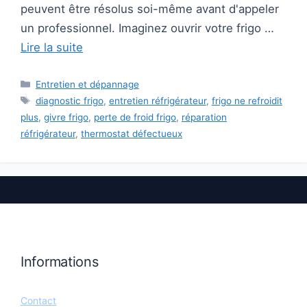
peuvent être résolus soi-même avant d'appeler
un professionnel. Imaginez ouvrir votre frigo …
Lire la suite
Catégories
Entretien et dépannage
Étiquettes
diagnostic frigo
,
entretien réfrigérateur
,
frigo ne refroidit
plus
,
givre frigo
,
perte de froid frigo
,
réparation
réfrigérateur
,
thermostat défectueux
Informations
Contact