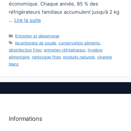
économique. Chaque année, 85 % des
réfrigérateurs familiaux accumulent jusqu’à 2 kg
…
Lire la suite
Catégories
Entretien et dépannage
Étiquettes
bicarbonate de soude
,
conservation aliments
,
désinfection frigo
,
entretien réfrigérateur
,
hygiène
alimentaire
,
nettoyage frigo
,
produits naturels
,
vinaigre
blanc
Informations