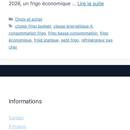
2026, un frigo économique …
Lire la suite
Catégories
Choix et achat
Étiquettes
choisir frigo budget
,
classe énergétique A
,
consommation frigo
,
frigo basse consommation
,
frigo
économique
,
froid statique
,
petit frigo
,
réfrigérateur pas
cher
Informations
Contact
À Propos