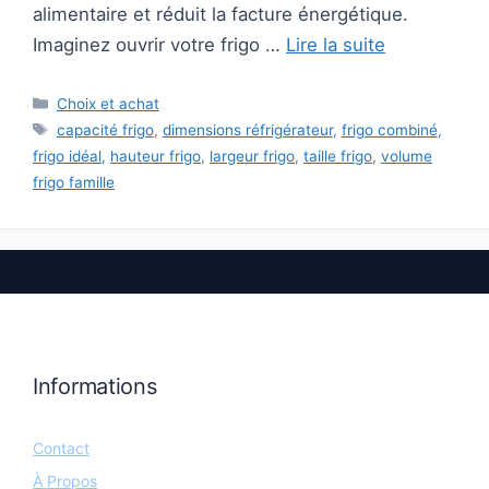
alimentaire et réduit la facture énergétique.
Imaginez ouvrir votre frigo …
Lire la suite
Catégories
Choix et achat
Étiquettes
capacité frigo
,
dimensions réfrigérateur
,
frigo combiné
,
frigo idéal
,
hauteur frigo
,
largeur frigo
,
taille frigo
,
volume
frigo famille
Informations
Contact
À Propos