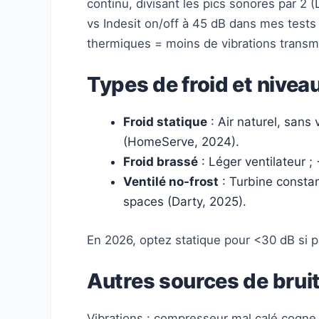
continu, divisant les pics sonores par 2 (
vs Indesit on/off à 45 dB dans mes test
thermiques = moins de vibrations transm
Types de froid et niveau
Froid statique
: Air naturel, sans
(HomeServe, 2024).
Froid brassé
: Léger ventilateur ;
Ventilé no-frost
: Turbine consta
spaces (Darty, 2025).
En 2026, optez statique pour <30 dB si 
Autres sources de brui
Vibrations : compresseur mal calé cogne (a