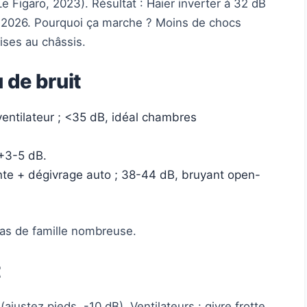
Le Figaro, 2023). Résultat : Haier inverter à 32 dB
s 2026. Pourquoi ça marche ? Moins de chocs
ises au châssis.
 de bruit
 ventilateur ; <35 dB, idéal chambres
 +3-5 dB.
nte + dégivrage auto ; 38-44 dB, bruyant open-
pas de famille nombreuse.
t
justez pieds, -10 dB). Ventilateurs : givre frotte