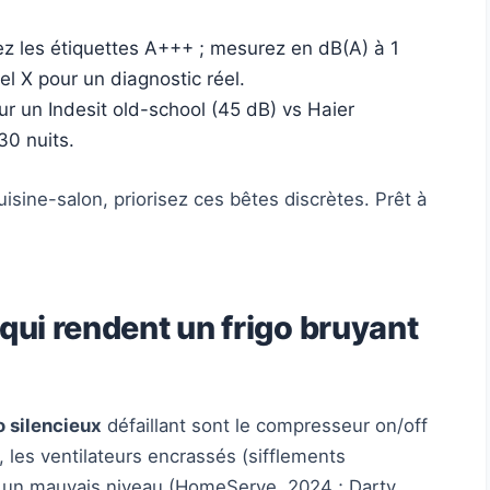
z les étiquettes A+++ ; mesurez en dB(A) à 1
 X pour un diagnostic réel.
r un Indesit old-school (45 dB) vs Haier
30 nuits.
isine-salon, priorisez ces bêtes discrètes. Prêt à
 qui rendent un frigo bruyant
o silencieux
défaillant sont le compresseur on/off
les ventilateurs encrassés (sifflements
par un mauvais niveau (HomeServe, 2024 ; Darty,